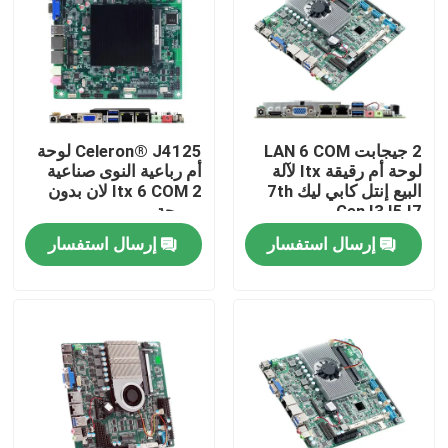
جولة في المعمل
ضبط الجودة
2 جيجابت LAN 6 COM
Celeron® J4125 لوحة
لوحة أم رقيقة Itx لآلة
أم رباعية النوى صناعية
اتصل بنا
البيع إنتل كابي ليك 7th
Itx 6 COM 2 لان بدون
Gen I3 I5 I7
مروحة
إرسال استفسار
إرسال استفسار
طلب اقتباس
كمبيوتر صناعي صغير
لوحة الكمبيوتر الصناعية
كمبيوتر لوحي وعرة