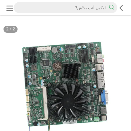
2
/
2