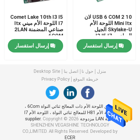
كمبيوتر جدار الحماية
10 USB 6 COM 2 لان
Comet Lake 10th I3 I5
Mini Itx اللوحة الأم
I7 اللوحة الأم ميني Itx
Skylake-U الجيل
صناعي المضمنة 2LAN
السادس I3 I5 I7
6COM
كمبيوتر صغير OPS
إرسال استفسار
إرسال استفسار
جهاز كمبيوتر صغير مزدوج LAN
منزل
حول نا
اتصل بنا
Desktop Site
كمبيوتر لوحي صناعي
خريطة الموقع
Privacy Policy
جهاز الكمبيوتر الخاص بالتعدين المشفر
الصين اللوحة الأم ذات المعالج ثنائي النواة 6Com ،
اللوحة الأم H81 للمعالج ثنائي النواة ، اللوحة الأم I7
اللوحة الأم ميني Itx
شبكة LAN مزدوجة supplier.
Copyright © 2026
SHENZHEN VEGASHINE TECHNOLOGY
CO.,LIMITED. All Rights Reserved. Developed by
3.5 و 4 بوصة اللوحة الأم
ECER