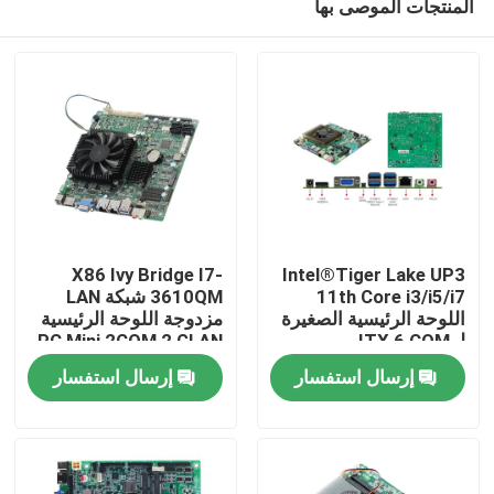
المنتجات الموصى بها
X86 Ivy Bridge I7-
Intel®Tiger Lake UP3
11th Core i3/i5/i7
3610QM شبكة LAN
اللوحة الرئيسية الصغيرة
مزدوجة اللوحة الرئيسية
لـ ITX 6 COM
PC Mini 2COM 2 GLAN
منزل
للبنك ATM
إرسال استفسار
إرسال استفسار
المنتجات
حول بنا