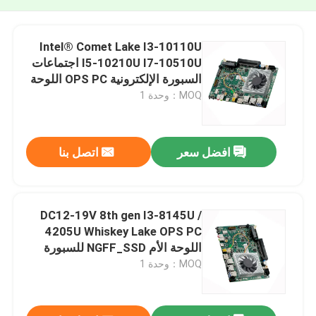
Intel® Comet Lake I3-10110U
I5-10210U I7-10510U اجتماعات
السبورة الإلكترونية OPS PC اللوحة
الأم MINI DP
MOQ：وحدة 1
افضل سعر
اتصل بنا
DC12-19V 8th gen I3-8145U /
4205U Whiskey Lake OPS PC
اللوحة الأم NGFF_SSD للسبورة
الإلكترونية
MOQ：وحدة 1