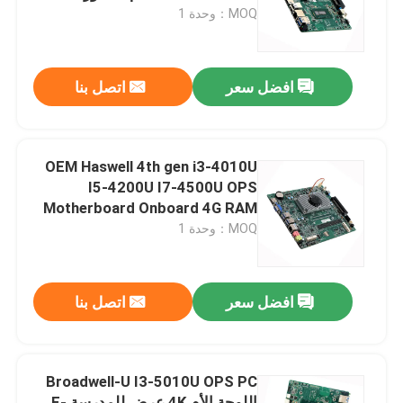
DC12-19V
MOQ：وحدة 1
جولة في المعمل
افضل سعر
اتصل بنا
ضبط الجودة
اتصل بنا
OEM Haswell 4th gen i3-4010U
I5-4200U I7-4500U OPS
Motherboard Onboard 4G RAM
طلب اقتباس
مع RS-232
MOQ：وحدة 1
كمبيوتر صناعي صغير
افضل سعر
اتصل بنا
لوحة الكمبيوتر الصناعية
Broadwell-U I3-5010U OPS PC
كمبيوتر لوحي وعرة
اللوحة الأم 4K عرض للمدرسة E-