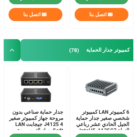
اتصل بنا
اتصل بنا
كمبيوتر جدار الحماية
(78)
6 كمبيوتر LAN كمبيوتر
جدار حماية صناعي بدون
شخصي صغير جدار حماية
مروحة جهاز كمبيوتر صغير
الجيل الحادي عشر رباعي
J4125 4 جيجابت LAN
النواة Intel I5-1135G7
Soft جهاز التوجيه يدعم
I7-1165G7
بفسينس