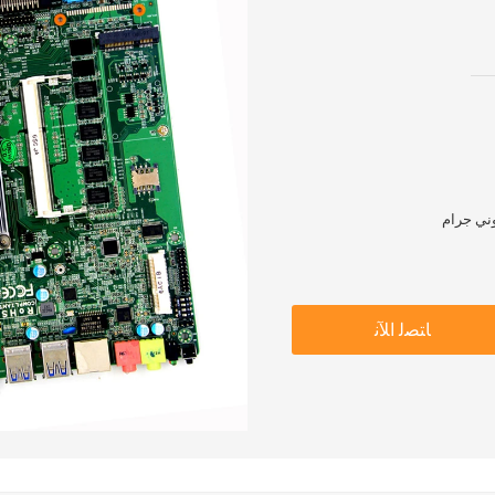
وني جرام
ﺎﺘﺼﻟ ﺍﻶﻧ