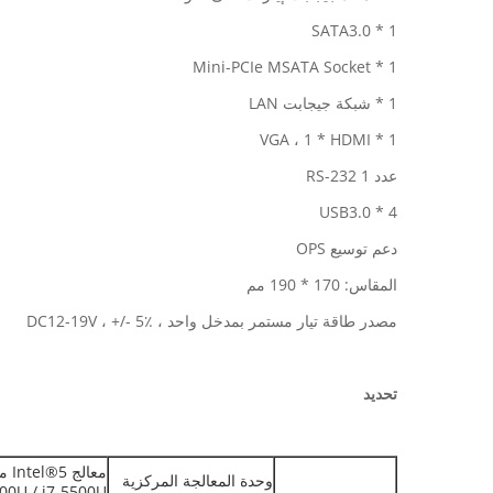
1 * SATA3.0
1 * Mini-PCIe MSATA Socket
1 * شبكة جيجابت LAN
1 * VGA ، 1 * HDMI
عدد 1 RS-232
4 * USB3.0
دعم توسيع OPS
المقاس: 170 * 190 مم
مصدر طاقة تيار مستمر بمدخل واحد ، DC12-19V ، +/- 5٪
تحديد
معالج Intel®5 مدمج
وحدة المعالجة المركزية
200U / i7-5500U