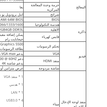
حزمة وحدة المعالجة
المعالج
بغا
المركزية
شرائح
انتل برودويل يو م
AMI 64M BIOS
BIOS
هندسة التكنولوجيا
R3L 1066/1333/1600
الاهلية
2GB4GB DDR3L على متن الطائر
ذاكرة
قابس كهرباء
جيجابايت رام
تحكم الرسومات
بطاقة الرسومات ب
VGA
يدعم VGA max دقة 2056 * 1536
فيديو
منفذ HDMI
يدعم شاشة 4K
شاشة مزدوجة
عرض متزامن أو غير متز
1 * منفذ VGA
1 * هدمي
1 * LAN
4 * USB3.0
منفذ لوحة الإدخال
ميناء
/ الإخراج