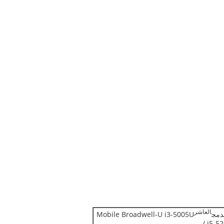
العاشر
Mobile Broadwell-U i3-5005U
/ i5-5