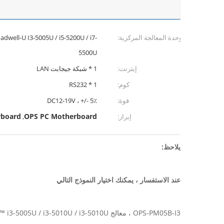
وحدة المعالجة المركزية:
dwell-U I3-5005U / i5-5200U / i7-
5500U
إيثرنت:
1 * شبكة جيجابت LAN
كوم:
1 * RS232
قوة:
DC12-19V ، +/- 5٪
rboard
OPS PC Motherboard
إبراز:
,
يلاحظ:
عند الاستفسار ، يمكنك اختيار النموذج التالي
OPS-PM05B-I3 ، معالج Intel® Core ™ i3-5005U / i3-5010U / i3-5010U ثنائي النواة من الجيل الخامس ، و 4 خيوط ، 2.0 جيجاهرتز / 2.1 جيجاهرتز