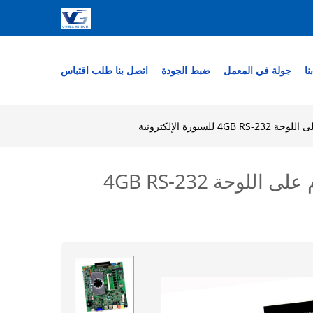
نا
جولة في المعمل
ضبط الجودة
اتصل بنا
طلب اقتباس
Broadwell-U I3-5005U i5-5200u i7-5500u Mini OPS PC اللوحة الأم على اللوحة 4GB RS-232