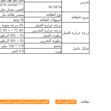
تخزين
M-SATA
أقصى معدل نقل يبلغ 6 جيجابايت
نوع الطاقة
مصدر طاقة تيار مستمر بمد
مزود الطاقة
استهلاك الطاقة
35 واط
درجة حرارة العمل
-20 درجة مئوية ~ + 60 درجة مئوية
درجة حرارة التخزين
-40 ℃ ~ + 85 ℃
درجة حرارة العمل
رطوبة العمل
0٪ ~ 90٪ الرطوبة النسبية ، لا تكاثف
رطوبة التخزين
0٪ ~ 90٪ الرطوبة النسبية ، لا تكاثف
بحجم
170 * 190 ملم
شكل عامل
وزن
0.5 كجم
بطاقة:
OPS اللوحة الأم
اللوحة الأم المصغرة للكمبيوتر الشخصي