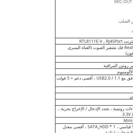
Realtek HD ALC662 فك تشفير الصوت (القناة اليسرى
ون)
ألومنيوم
4 * USB3.0 متوافق مع USB2.0 / 1.1 ، أقصى دعم + 5 فولت
ءات روتينية ، تحدد الإدخال / الإخراج بحرية ،
1 * منفذ SATAIII قياسي ، 1 * SATA_HDD ، أقصى معدل