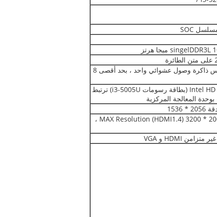
سلسل SOC
singelDD ميجا هرتز
ة
يمكن إضافة مقبس ذاكرة وصول عشوائي واحد ، بحد أقصى 8
Intel HD Graphics 5500 (بطاقة رسومات i3-5005U) ترتبط
وحدة المعالجة المركزية
دعم MAX Resolution (HDMI1.4) 3200 * 2000 @ 60HZ ،
امن HDMI و VGA