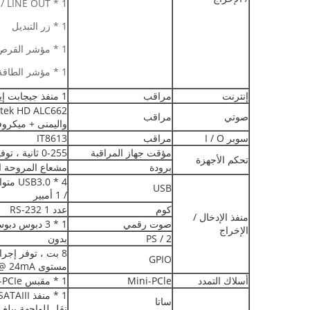
1 * MIC-OUT / LINE OUT
1 * زر التبديل
1 * مؤشر القرص الصلب
1 * مؤشر الطاقة
إنترنت
مراقب
1 منفذ جيجابت إيثرنت RTL8111E-V ، RJ45Port
صوتي
مراقب
واليمنى + ميكروف
سوبر I / O
مراقب
IT8613
مؤقت جهاز المراقبة
0-255 ثانية ، توفير روتين المراقبة
تحكم الأجهزة
برودة
مشعاع المروحة ال
USB
/ 1 أمبير
كوم
عدد 1 RS-232
منفذ الإدخال /
صوت رقمي
1 * 3 دبوس دبوس
الإخراج
PS / 2
بدون
8 بت ، توفر إجرا
GPIO
مستوى 3.3V @ 24mA
أسلاك التمدد
Mini-PCle
1 * مقبس Mini-PCIe
ساتا
نقل للواجهة يبلغ 6 جيجابت / ثانية