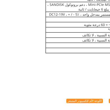
1 * Mini-PCIe MSATA Socket ، دعم بروتوكول SANDISK ،
 / ثانية
خل واحد ، DC12-19V ، + / - 5٪
اللوحة الأم للكمبيوتر المصغر