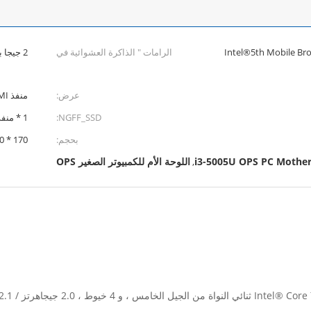
Intel®5th Mobile Broa
الرامات " الذاكرة العشوائية في
2 جيجا بايت / 4 جيجا بايت DDR3L
الهواتف والحواسيب ":
عرض:
منفذ VGA / HDMI
NGFF_SSD:
1 * منفذ NGFF_SSD
بحجم:
170 * 190 ملم
i3-5005U OPS PC Mothe
اللوحة الأم للكمبيوتر الصغير OPS
,