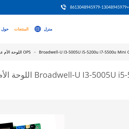
+8613048945979-13048945979
منزل
المنتجات
حول ب
Broadwell-U I3-5005U i5-5200u i7-5500 اللوحة الأم على اللوحة 4GB RS-232 للسبورة الإلكترونية