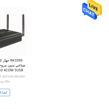
RK3399 جه
صناعي بدون مروحة
استقبال daul wifi BT iptv
01-4321HH-RK3399
Min: وحدة 1
ﺎﺘﺼﻟ ﺍﻶ