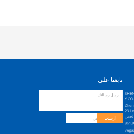
تابعنا على
SHE
Y CO
Zhengshang 
29 L
أرسلت
vega