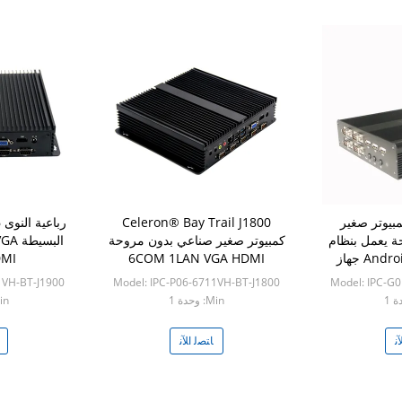
از كمبيوتر صغير
Celeron® Bay Trail J1800
 يعمل بنظام
كمبيوتر صغير صناعي بدون مروحة
البس
Android 4COM 5USB جهاز
6COM 1LAN VGA HDMI
HDMI 
1VH-BT-J1900
Model: IPC-P06-6711VH-BT-J1800
Model: IPC-G
Min: وحدة 1
Min: و
ﻧ
ﺎﺘﺼﻟ ﺍﻶﻧ