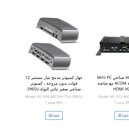
Atom D2550 صناعي Mini PC
جهاز كمبيوتر مدمج بتيار مستمر 12
بدون مروحة 4COM مع شاشة
فولت بدون مروحة ، كمبيوتر
HDMI V
صناعي صغير ثنائي النواة 3965U
CPU 2 GLAN
Model: IPC-P09-6422VH-7TH-3965U
Model: IPC-P12-4
حدة 1
Min: وحدة 1
ﺎﺘﺼﻟ ﺍﻶﻧ
ﺎﺘﺼﻟ ﺍﻶﻧ