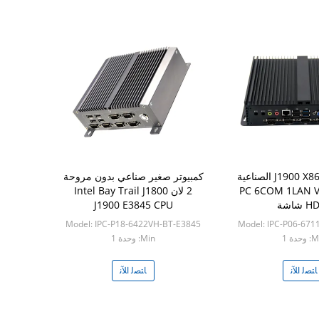
رباعية النوى J1900 X86 الصناعية
كمبيوتر صغير صناعي بدون مروحة
يطة PC 6COM 1LAN VGA
2 لان Intel Bay Trail J1800
شاشة
J1900 E3845 CPU
Model: IPC-P18-6422VH-BT-E3845
Model: IPC-P06-671
حدة 1
Min: وحدة 1
ﺎﺘﺼﻟ ﺍﻶﻧ
ﺎﺘﺼﻟ ﺍﻶﻧ