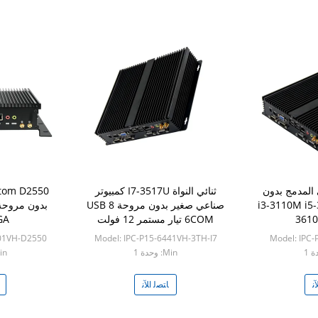
 المدمج بدون
ثنائي النواة I7-3517U كمبيوتر
i3-3110M i5-32-
صناعي صغير بدون مروحة 8 USB
361
6COM تيار مستمر 12 فولت
GA
401VH-D2550
Model: IPC-P15-6441VH-3TH-I7
Model: IPC
Min: وحدة 1
Min: و
ﻧ
ﺎﺘﺼﻟ ﺍﻶﻧ