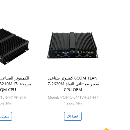
6COM 1LAN كمبيوتر صناعي
الكمبيوتر الصناعي
صغير مع ثنائي النواة I7-2620M
مروحة 10M i7
0QM CPU
CPU OEM
-P15-6441VH-3TH
Model: IPC-P15-6441VH-2TH-I7
Min: وحدة 1
Min: وحدة 1
ﺎﺘﺼﻟ ﺍﻶﻧ
ﺎﺘﺼﻟ ﺍﻶ