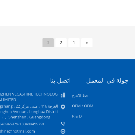
3
2
1
«
جولة في المعمل
اتصل بنا
NZHEN VEGASHINE TECHNOLOG
خط الانتاج
.,LIMITED
OEM / ODM
الغرفة 416 ، مبنى مركز ، 22
onghua Avenue ، Longhua District
R & D
， Shenzhen ، Guangdong ، الصين
+8613048945979-13048945979
shine@hotmail.com