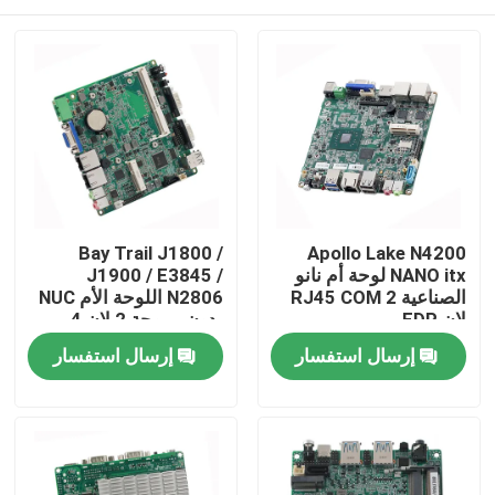
Bay Trail J1800 /
Apollo Lake N4200
NANO itx لوحة أم نانو
J1900 / E3845 /
الصناعية RJ45 COM 2
N2806 اللوحة الأم NUC
لان EDP
بدون مروحة 2 لان 4
COM لوحة رئيسية
منزل
إرسال استفسار
إرسال استفسار
صناعية NUC
المنتجات
حول بنا