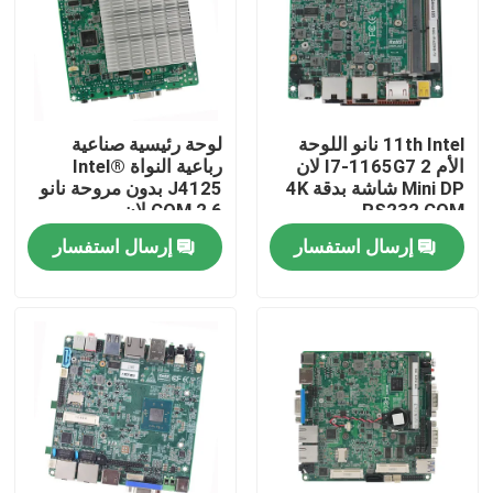
جولة في المعمل
ضبط الجودة
11th Intel نانو اللوحة
لوحة رئيسية صناعية
الأم I7-1165G7 2 لان
رباعية النواة Intel®
Mini DP شاشة بدقة 4K
J4125 بدون مروحة نانو
اتصل بنا
RS232 COM
6 COM 2 لان
إرسال استفسار
إرسال استفسار
طلب اقتباس
كمبيوتر صناعي صغير
لوحة الكمبيوتر الصناعية
كمبيوتر لوحي وعرة