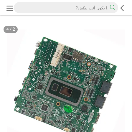
4
/
2