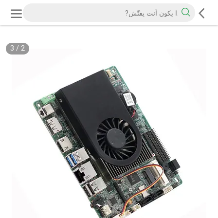
3
/
2