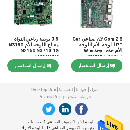
كمبيوتر جدار الحماية
كمبيوتر صغير OPS
6 Com 2 لان صناعي Car
3.5 بوصة رباعي النواة
PC اللوحة الأم اللوحة
معالج اللوحة الأم N3150
الأم Whiskey Lake
N3160 N3710 4G
جهاز كمبيوتر صغير مزدوج LAN
DDR3 RAM
Celeron® 4205U
إرسال استفسار
إرسال استفسار
كمبيوتر لوحي صناعي
جهاز الكمبيوتر الخاص بالتعدين المشفر
منزل
حول نا
اتصل بنا
Desktop Site
خريطة الموقع
Privacy Policy
اللوحة الأم ميني Itx
الصين اللوحة الأم للكمبيوتر الصناعي 4 جيجا بايت ،
3.5 و 4 بوصة اللوحة الأم
اللوحة الرئيسية للكمبيوتر الصناعي I7 ، اللوحة الأم 4