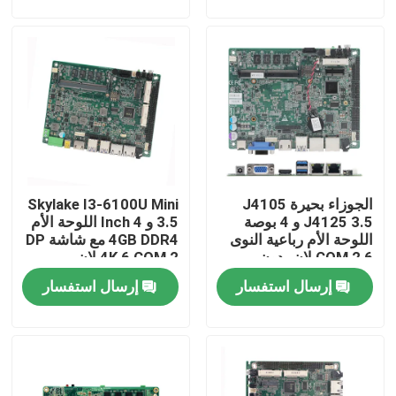
جولة في المعمل
ضبط الجودة
اتصل بنا
الجوزاء بحيرة J4105
Skylake I3-6100U Mini
طلب اقتباس
J4125 3.5 و 4 بوصة
3.5 و 4 Inch اللوحة الأم
اللوحة الأم رباعية النوى
4GB DDR4 مع شاشة DP
6 COM 2 لان بدون
4K 6 COM 2 لان
كمبيوتر صناعي صغير
مروحة الصناعية
إرسال استفسار
إرسال استفسار
لوحة الكمبيوتر الصناعية
كمبيوتر لوحي وعرة