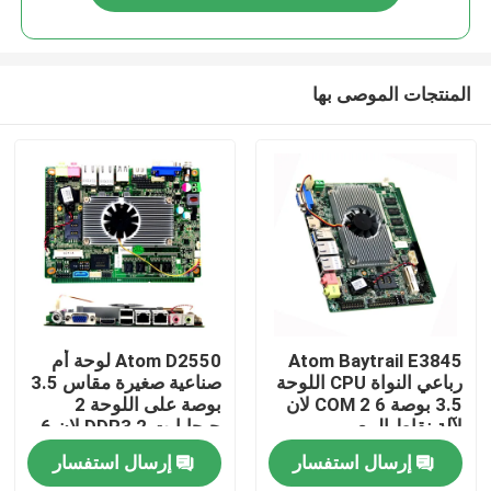
المنتجات الموصى بها
منزل
Atom Baytrail E3845
Atom D2550 لوحة أم
رباعي النواة CPU اللوحة
صناعية صغيرة مقاس 3.5
3.5 بوصة 6 COM 2 لان
بوصة على اللوحة 2
المنتجات
لآلة نقاط البيع
جيجابايت DDR3 2 لان 6
COM
إرسال استفسار
إرسال استفسار
حول بنا