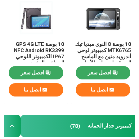
جولة في المعمل
ضبط الجودة
10 بوصة 8 النوى ميديا ​​تيك
10 بوصة GPS 4G LTE
MTK6765 كمبيوتر لوحي
NFC Android RK3399
أندرويد متين مع الماسح
IP67 الكمبيوتر اللوحي
اتصل بنا
الضوئي لبصمات الأصابع
الصناعي الوعرة مع
RS232 COM
NFC
افضل سعر
افضل سعر
طلب اقتباس
اتصل بنا
اتصل بنا
كمبيوتر صناعي صغير
لوحة الكمبيوتر الصناعية
كمبيوتر جدار الحماية
(78)
كمبيوتر لوحي وعرة